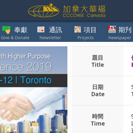
獻
通訊
項目
期刋
其他
題目
Title
日期
Date
時間
Time