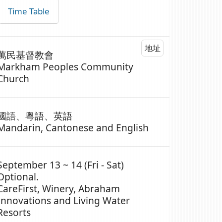
Time Table
地址
萬民基督教會
Markham Peoples Community
Church
國語、粵語、英語
Mandarin, Cantonese and English
September 13 ~ 14 (Fri - Sat)
Optional.
CareFirst, Winery, Abraham
Innovations and Living Water
Resorts