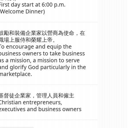
First day start at 6:00 p.m.
(Welcome Dinner)
鼓勵和裝備企業家以營商為使命，在
職場上服侍和榮耀上帝。
To encourage and equip the
business owners to take business
as a mission, a mission to serve
and glorify God particularly in the
marketplace.
基督徒企業家，管理人員和僱主
Christian entrepreneurs,
executives and business owners