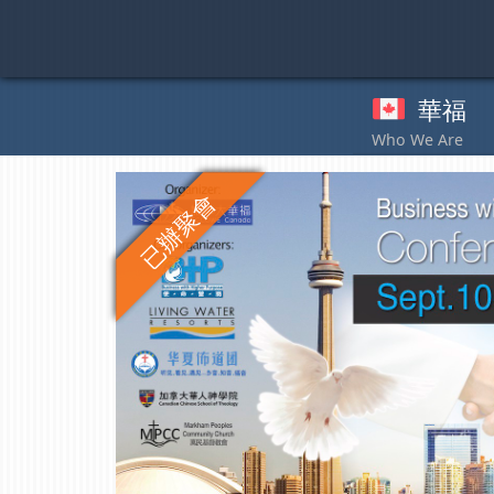
Skip
to
content
華福
奉