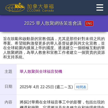
Skip
to
content
2025 華人散聚網络策進會議
ENG
旨在鼓勵和啟動新的宣教倡議，尤其是那些針對未得之民的
專案。希望能夠激發更多的華人基督徒參與跨文化宣教，並
在全球範圍內擴展上帝的國度。通過建立一個積極互動的華
人散聚網路，為華人教會和宣教工作者建立一個寶貴的資源
和支持系統。
主題
華人散聚與全球福音契機
日期
2025年 4月 22-25日
(週二～五)
時間表
內容
將探討華裔在全球福音事工中的影響，包括出現的
機遇和挑戰。它還將涉及在各種文化和地理處境中