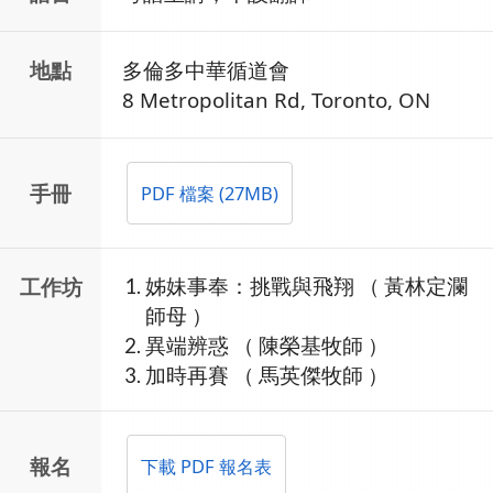
地點
多倫多中華循道會
8 Metropolitan Rd,
Toronto, ON
手冊
PDF 檔案 (27MB)
工作坊
姊妹事奉：挑戰與飛翔 （ 黃林定瀾
師母 ）
異端辨惑 （ 陳榮基牧師 ）
加時再賽 （ 馬英傑牧師 ）
報名
下載 PDF 報名表