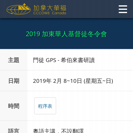
Skip
to
content
2019 加東華人基督徒冬令會
主題
門徒 GPS - 希伯來書研讀
日期
2019年 2月 8~10日 (星期五~日)
時間
程序表
語言
粵語主講，不設翻譯