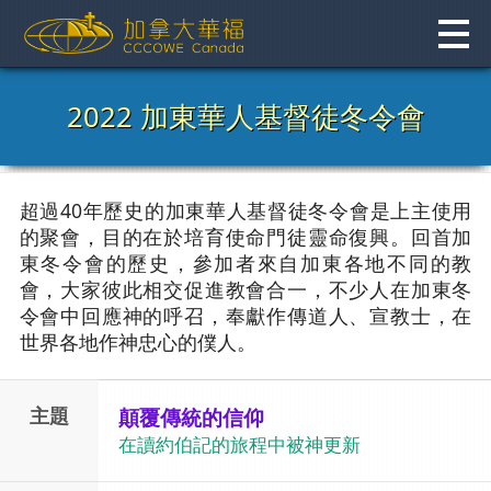
Skip
to
content
2022 加東華人基督徒冬令會
超過40年歷史的加東華人基督徒冬令會是上主使用
的聚會，目的在於培育使命門徒靈命復興。回首加
東冬令會的歷史，參加者來自加東各地不同的教
會，大家彼此相交促進教會合一，不少人在加東冬
令會中回應神的呼召，奉獻作傳道人、宣教士，在
世界各地作神忠心的僕人。
主題
顛覆傳統的信仰
在讀約伯記的旅程中被神更新