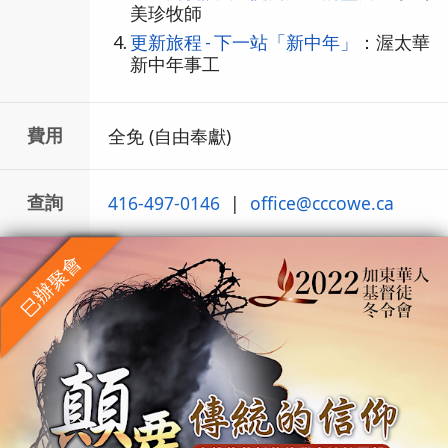
美珍牧師
更新旅程 - 下一站「新中年」
：渥太華
新中年事工
費用
全免 (自由奉獻)
查詢
416-497-0146
|
office
@
cccowe.ca