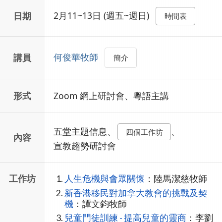
2月11~13日 (週五~週日)
日期
時間表
何俊華牧師
講員
簡介
形式
Zoom 網上研討會、粵語主講
五堂主題信息、
、
四個工作坊
內容
宣教趨勢研討會
工作坊
人生危機與會眾關懷
：陸馬潔慈牧師
新香港移民對加拿大教會的挑戰及契
機
：譚文鈞牧師
兒童門徒訓練 - 提高兒童的靈商
：李劉