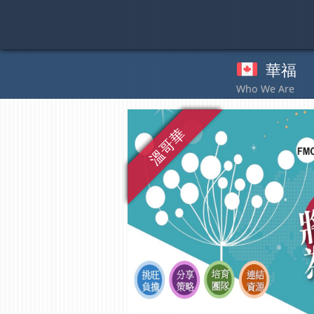
Skip
to
content
華福
奉