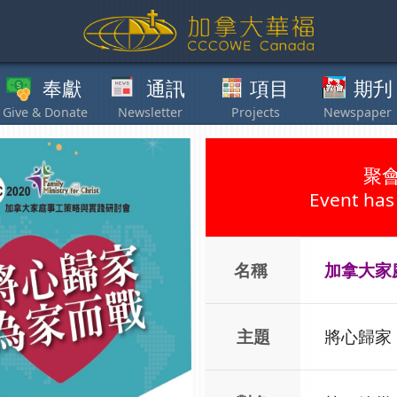
獻
通訊
項目
期刋
其他
聚
Event has
名稱
加拿大家
主題
將心歸家