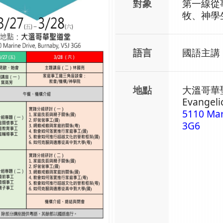
對象
第一線從
牧、神學
語言
國語主講
地點
大溫哥華
Evangeli
5110 Mar
3G6