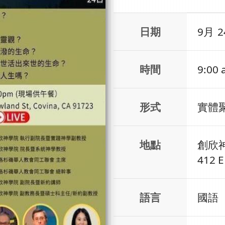
日期
9月
2
時間
9:00 
形式
實體聚
地點
創欣
412 E
語言
國語