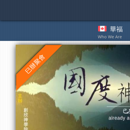
Skip
to
content
華福
奉