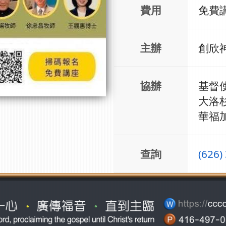
費用
免費
主辦
創欣
協辦
基督
大洛
華福
查詢
(626)