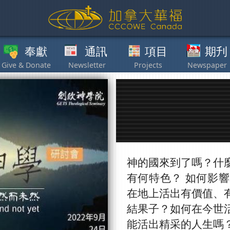
獻
通訊
項目
期刋
其他
神的國來到了嗎？什
有何特色？ 如何影
在地上活出有價值、
結果子？如何在今世
能活出精采的人生嗎