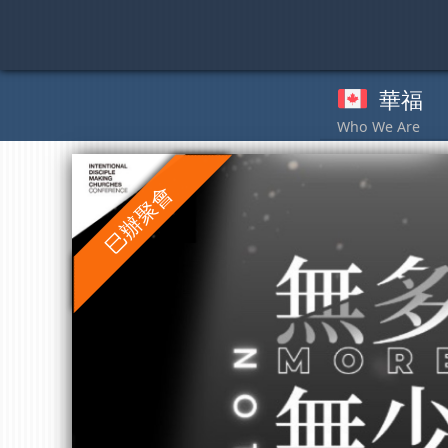
Skip
to
content
華福
奉