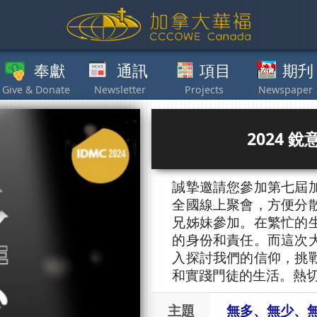
獻
通訊
項目
期刋
其他
2024
誠摯邀請您參加第七屆
全國線上聚會，方便分
兄姊妹參加。在繁忙的
的身份和責任。而這次
入探討我們的信仰，挑
和實踐門徒的生活。熱
主題
無多、無少、