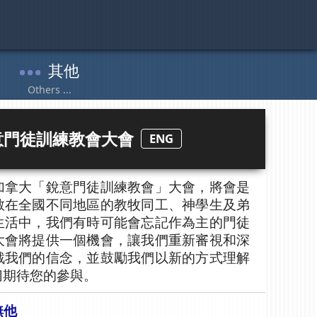
 銳意門徒訓練教會大會
ENG
加拿大「銳意門徒訓練教會」大會，將會是
散在全國不同地區的教牧同工、神學生及弟
生活中，我們有時可能會忘記作為主的門徒
大會將提供一個機會，讓我們重新審視和深
戰我們的信念，並鼓勵我們以新的方式理解
切期待您的參與。
無他