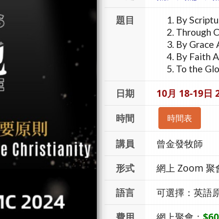
題目
By Scriptu
Through C
By Grace 
By Faith 
To the Gl
日期
10月 18-19日 
時間
時間表
講員
曾金發牧師
形式
網上 Zoom 聚
語言
可選擇：英語
費用
網上聚會：
$60