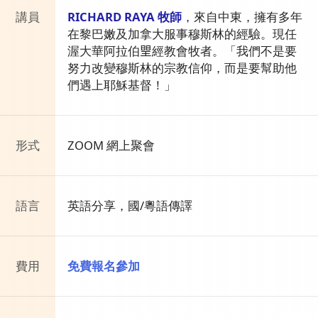
講員
RICHARD RAYA 牧師
，來自中東，擁有多年
在黎巴嫩及加拿大服事穆斯林的經驗。現任
渥大華阿拉伯𤦉經教會牧者。「我們不是要
努力改變穆斯林的宗教信仰，而是要幫助他
們遇上耶穌基督！」
形式
ZOOM 網上聚會
語言
英語分享，國/粵語傳譯
費用
免費報名參加