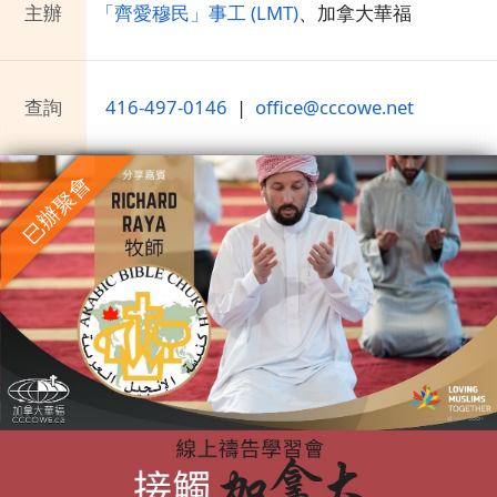
主辦
「齊愛穆民」事工 (LMT)
、
加拿大華福
查詢
416-497-0146
|
office@cccowe.net