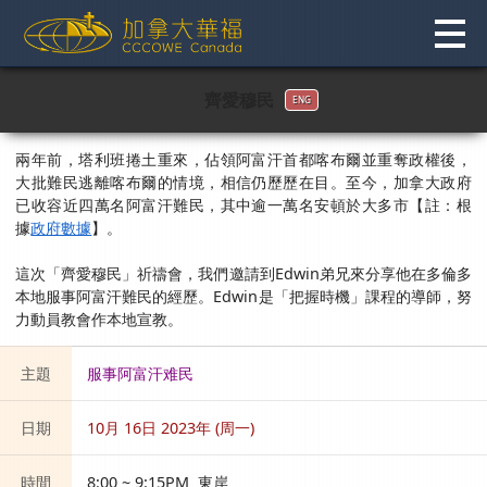
Skip
to
content
齊愛穆民
ENG
兩年前，塔利班捲土重來，佔領阿富汗首都喀布爾並重奪政權後，
大批難民逃離喀布爾的情境，相信仍歷歷在目。至今，加拿大政府
已收容近四萬名阿富汗難民，其中逾一萬名安頓於大多市【註：根
據
政府數據
】。
這次「齊愛穆民」祈禱會，我們邀請到Edwin弟兄來分享他在多倫多
本地服事阿富汗難民的經歷。Edwin是「把握時機」課程的導師，努
力動員教會作本地宣教。
主題
服事阿富汗难民
日期
10月 16日 2023年 (周一)
時間
8:00 ~ 9:15PM 東岸