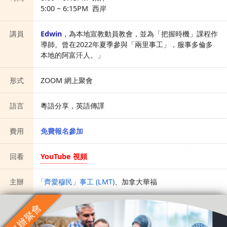
5:00 ~ 6:15PM 西岸
講員
Edwin
，為本地宣教動員教會，並為「把握時機」課程作
導師。曾在2022年夏季參與「兩里事工」，服事多倫多
本地的阿富汗人。」
形式
ZOOM 網上聚會
語言
粵語分享，英語傳譯
費用
免費報名參加
回看
YouTube 視頻
主辦
「齊愛穆民」事工 (LMT)
、
加拿大華福