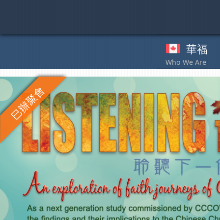
Skip
to
content
華福
奉