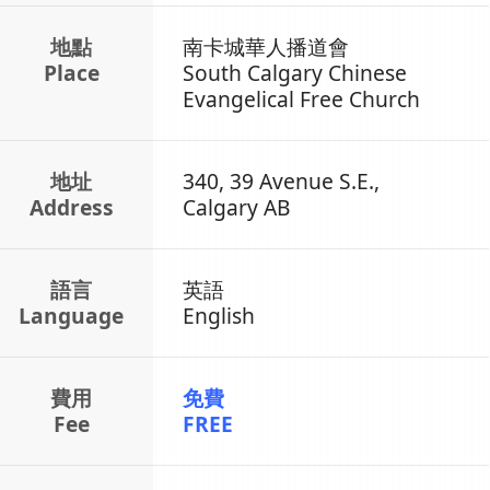
地點
南卡城華人播道會
Place
South Calgary Chinese
Evangelical Free Church
地址
340, 39 Avenue S.E.,
Address
Calgary AB
語言
英語
Language
English
費用
免費
Fee
FREE