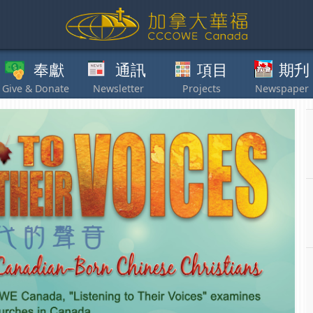
獻
通訊
項目
期刋
其他