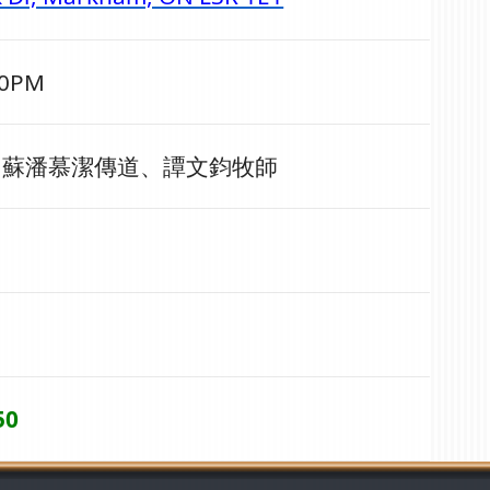
30PM
、
蘇潘慕潔傳道
、
譚文鈞牧師
0