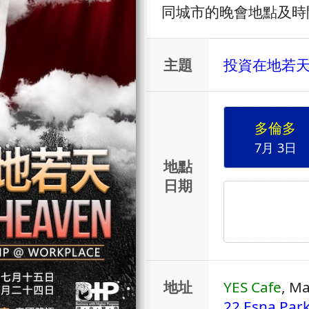
同城市的晚會地點及時
主題
投資在地若
多倫多
7月 3日
地點
日期
地址
YES Cafe
, M
22 Esna Par