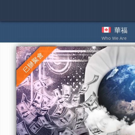
Skip
to
content
華福
奉