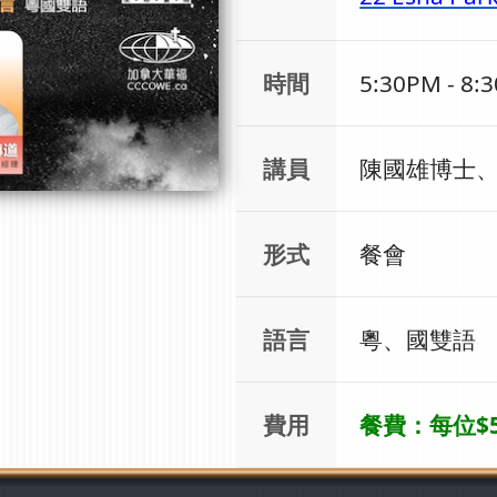
時間
5:30PM - 8:
講員
陳國雄博士
形式
餐會
語言
粵、國雙語
費用
餐費：每位$5