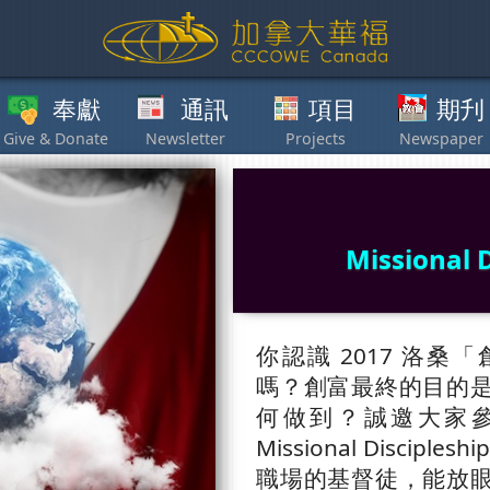
獻
通訊
項目
期刋
其他
Missional 
你認識 2017 洛桑「創富宣
嗎？創富最終的目的
何做到？誠邀大家
Missional Discip
職場的基督徒，能放