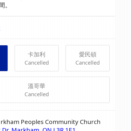
間。
天
卡加利
愛民頓
Cancelled
Cancelled
溫哥華
Cancelled
arkham Peoples Community Church
k Dr, Markham, ON L3R 1E1