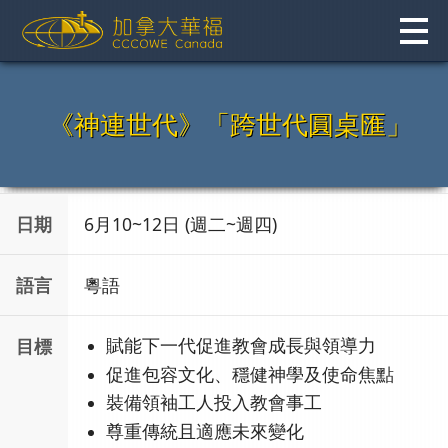
Skip
to
content
《神連世代》「跨世代圓桌匯」
日期
6月10~12日 (週二~週四)
語言
粵語
目標
賦能下一代促進教會成長與領導力
促進包容文化、穩健神學及使命焦點
裝備領袖工人投入教會事工
尊重傳統且適應未來變化