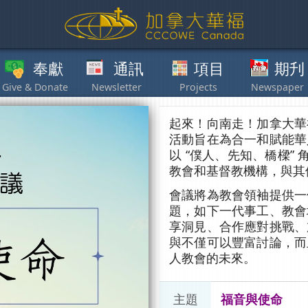
獻
通訊
項目
期刋
其他
起來！向南走！加拿大華
活動旨在為合一和賦能華
以 “僕人、先知、橋樑”
教會和基督教機構，與其
會議將為教會領袖提供一
題，如下一代事工、教會
享洞見、合作應對挑戰、
與不僅可以豐富討論，而
人教會的未來。
主題
福音與使命