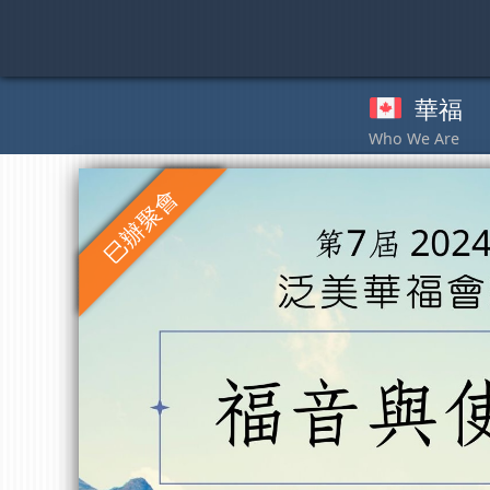
Skip
to
content
華福
奉