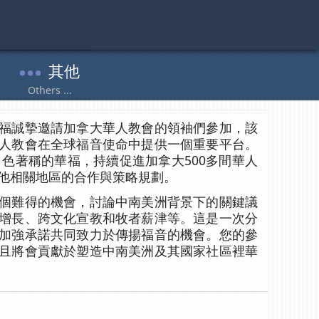
福誠摯邀請加拿大華人教會的領袖們參加，該
人教會在全球福音使命中提供一個重要平台。
 ⻆色著稱的華福，持續促進加拿大500多間華人
他相關地區的合作與策略規劃。
個難得的機會，討論中南美洲背景下的關鍵議
增⻑、跨文化宣教和牧者薪津等。這是一次分
加強承諾共同致力於傳揚福音的機會。您的參
且將會貢獻於塑造中南美洲及其國家社區裡華