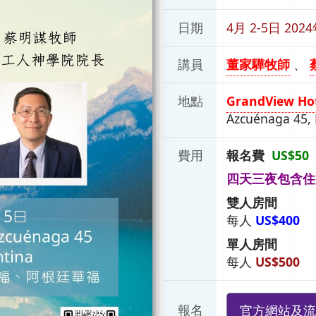
日期
4月 2-5日 202
講員
董家驊牧師
、
地點
GrandView Ho
Azcuénaga 45, 
費用
報名費
US$50
四天三夜包含住
雙人房間
每人
US$400
單人房間
每人
US$500
報名
官方網站及流