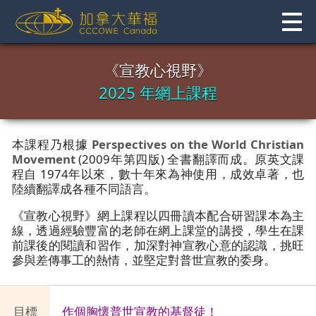
Skip
to
content
《宣教心視野》
2025 年網上課程
本課程乃根據
Perspectives on the World Christian
Movement
(2009年第四版) 全書翻譯而成。原英文課
程自 1974年以來，數十年來為神使用，成效卓著，也
陸續翻譯成各種不同語言。
《宣教心視野》網上課程以四冊讀本配合研習課本為主
線，透過經驗豐富的老師在網上課堂的講授，學生在課
前課後的閱讀和習作，加深對神宣教心意的認識，挑旺
參與差傳事工的熱情，並堅定對普世宣教的委身。
目標
作個胸懷普世宣教的基督徒！