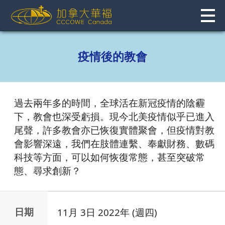
Skip
to
content
疫情後的教會
過去兩年多的時間，全球活在新冠疫情的陰霾
下，教會也深受虧損。現今北美疫情似乎已進入
尾聲，許多教會亦已恢復實體聚會，但疫情對教
會影響深遠，我們在肢體連繫、奉獻財務、數碼
科技等方面，可以如何恢復常態，甚至突破常
態、尋求創新？
日期
11月 3日 2022年 (週四)