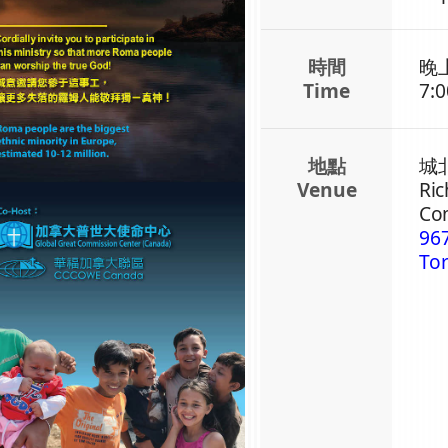
時間
晚
Time
7:0
地點
城
Venue
Ric
Co
96
To