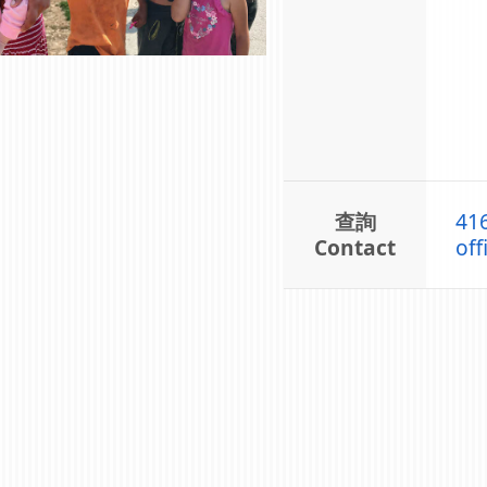
查詢
41
Contact
off