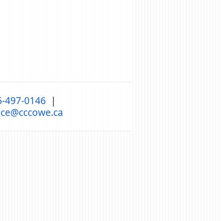
6-497-0146
|
ice
@
cccowe.ca