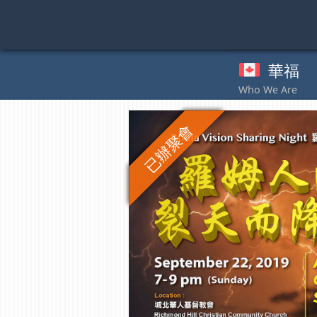
Skip
to
content
華福
奉