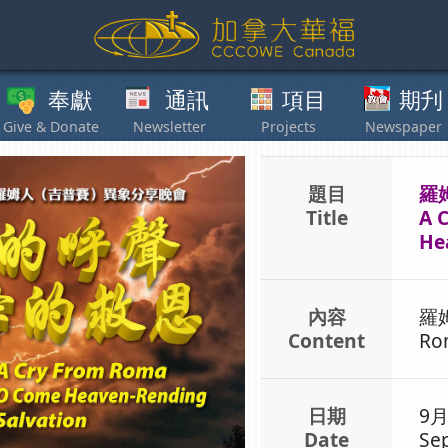
獻
通訊
項目
期刋
其他
題目
羅
Title
A 
He
內容
羅
Content
Ro
日期
9月
Date
Sep