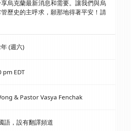
分享烏克蘭最新消息和需要。讓我們與烏
掌管歷史的主呼求，願那地得著平安！請
2年 (週六)
00 pm EDT
Wong & Pastor Vasya Fenchak
國語，設有翻譯頻道