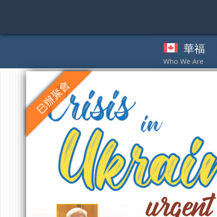
Skip
to
content
華福
奉