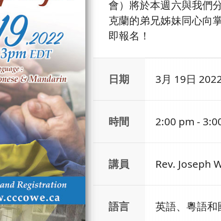
會）將於本週六與我們
克蘭的弟兄姊妹同心向
即報名！
日期
3月 19日 202
時間
2:00 pm - 3:
講員
Rev. Joseph 
語言
英語、粵語和