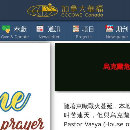
獻
通訊
項目
期刋
其他
烏克蘭危
隨著東歐戰火蔓延，本
叫苦連天，但與烏克蘭
Pastor Vasya (Ho