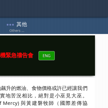
機緊急禱告會
ENG
地飆升的燃油、食物價格或許已經讓我們
實地苦況相比，絕對是小巫見大巫。
use of Mercy) 與黃建磐牧師（國際差傳協