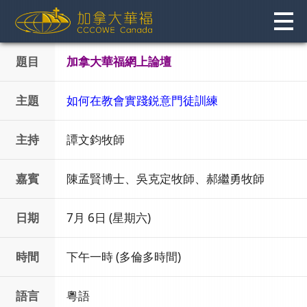
Skip
to
content
題目
加拿大華福網上論壇
主題
如何在教會實踐鋭意門徒訓練
主持
譚文鈞牧師
嘉賓
陳孟賢博士、吳克定牧師、郝繼勇牧師
日期
7月 6日 (星期六)
時間
下午一時 (多倫多時間)
語言
粵語