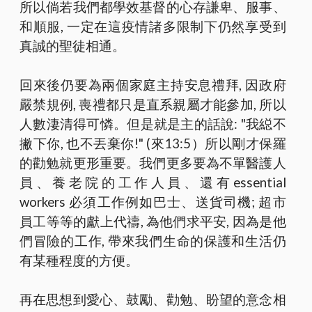
所以倘若我們都學效基督的心存謙卑、服事、
和順服, 一定在這疫情諸多限制下仍然享受到
真誠的聖徒相通。
回來後仍要為兩個家庭主持安息禮拜, 因政府
嚴禁規例, 喪禮都只是直系親屬才能參加, 所以
人數淒清得可憐。但是就是主的話說: "我縂不
撇下你, 也不丟棄你!" (來13:5）所以剛才保羅
的勸勉就更形重要。我們更多要為不單醫護人
員、養老院的工作人員、還有essential
workers 必須工作例如巴士、送貨司機; 超市
員工等等的獻上代禱, 為他們求平安, 因為是他
們冒險的工作, 帶來我們生命的保護和生活仍
有某種程度的方便。
再在思想到愛心、鼓勵、勸勉、盼望的意念相