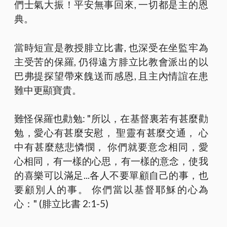
們士氣大振！平安無事回來, 一切都是主的恩
典。
當時短宣是教授腓立比書, 也深受在坐監牢為
主受苦的保羅, 仍得遠方腓立比教會派出的以
巴弗提探望帶來餽送而感恩, 且主內情誼在患
難中更顯寶貴。
難怪保羅也勸勉: "所以，在基督裏若有甚麼勸
勉，愛心有甚麼安慰， 聖靈有甚麼交通， 心
中有甚麼慈悲憐憫， 你們就要意念相同，愛
心相同，有一樣的心思，有一樣的意念，使我
的喜樂可以滿足...各人不要單顧自己的事，也
要顧別人的事。 你們當以基督耶穌的心為
心：" (腓立比書‬ ‭2:1-5‬)