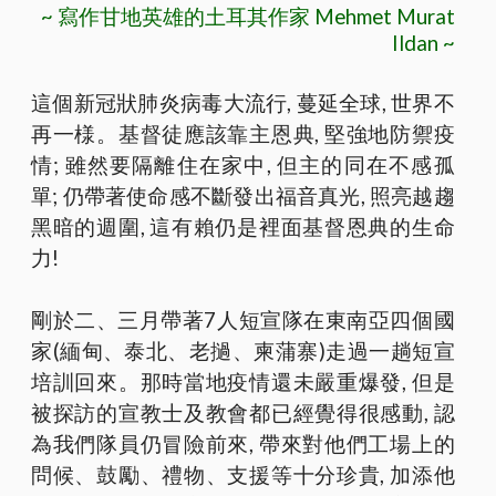
~ 寫作甘地英雄的土耳其作家 Mehmet Murat
Ildan ~
這個新冠狀肺炎病毒大流行, 蔓延全球, 世界不
再一様。基督徒應該靠主恩典, 堅強地防禦疫
情; 雖然要隔離住在家中, 但主的同在不感孤
單; 仍帶著使命感不斷發出福音真光, 照亮越趨
黑暗的週圍, 這有賴仍是裡面基督恩典的生命
力!
剛於二、三月帶著7人短宣隊在東南亞四個國
家(緬甸、泰北、老撾、柬蒲寨)走過一趟短宣
培訓回來。那時當地疫情還未嚴重爆發, 但是
被探訪的宣教士及教會都已經覺得很感動, 認
為我們隊員仍冒險前來, 帶來對他們工場上的
問候、鼓勵、禮物、支援等十分珍貴, 加添他