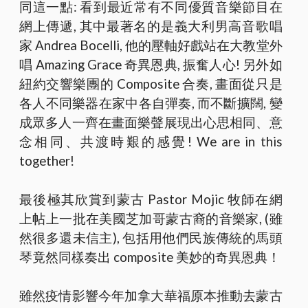
同這一點: 看到最近常有不同優質音樂節目在
網上傳遞, 其中最著名的是義大利男高音歌唱
家 Andrea Bocelli, 他的壓軸好戲站在大教堂外
唱 Amazing Grace 奇異恩典, 振奮人心! 另外如
紐約交響樂團的 Composite 合奏, 畫面從只是
各人不同樂器在家中各自彈奏, 而不斷擴闊, 變
成眾多人一齊在畫面樂聲展現出心思相同、意
念相同、共渡時艱的感覺! We are in this
together!
最後極其欣賞到蒙古 Pastor Mojic 牧師在網
上帖上一批在美國芝加哥蒙古裔的音樂家, (雖
然很多還未信主), 包括用他們民族傳統的馬頭
琴竟然同樣奏出 composite 美妙的奇異恩典！
雖然疫情影響今年加拿大華福原本推動去蒙古