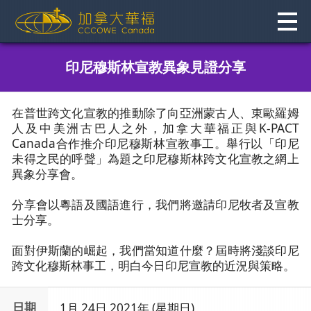
Skip
to
content
印尼穆斯林宣教異象見證分享
在普世跨文化宣教的推動除了向亞洲蒙古人、東歐羅姆
人及中美洲古巴人之外，加拿大華福正與K-PACT
Canada合作推介印尼穆斯林宣教事工。舉行以「印尼
未得之民的呼聲」為題之印尼穆斯林跨文化宣教之網上
異象分享會。
分享會以粵語及國語進行，我們將邀請印尼牧者及宣教
士分享。
面對伊斯蘭的崛起，我們當知道什麼？屆時將淺談印尼
跨文化穆斯林事工，明白今日印尼宣教的近況與策略。
日期
1月 24日 2021年 (星期日)