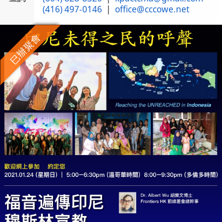
(416) 497-0146
|
office@cccowe.net