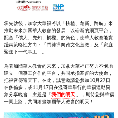
承先啟後，加拿大華福將以「扶植、創新、跨航」來
推動未來加國華人教會的發展，以嶄新的網頁平台，
配合「僕人、先知、橋樑」的角色，使華人教會能實
踐兩策略性方向：「門徒導向跨文化宣教」及「家庭
聚焦下一代事工」。
為著加國華人教會的未來，加拿大華福正努力不懈地
建立一個事工合作的平台，共同承擔基督的大使命，
把福音傳遍天下。在此，誠意邀請您參加10月27日
在多倫多，或11月17日在溫哥華舉行的華福運動異
象分享晚會，主題是「
我們的明天
」，期待您與華福
一同上路，共同繪畫加國華人教會的明天！