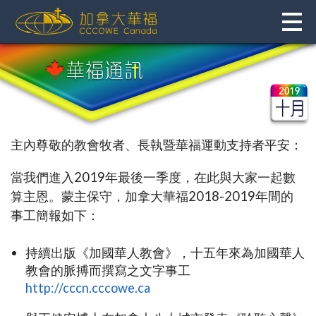
Skip
to
content
主內尊敬的教會牧者、長執暨華福運動支持者平安：
當我們進入2019年最後一季度，在此與大家一起數
算主恩。蒙主保守，加拿大華福2018-2019年間的
事工簡報如下：
持續出版《加國華人教會》，十五年來為加國華人
教會的脈搏而撰寫之文字事工
http://cccn.cccowe.ca