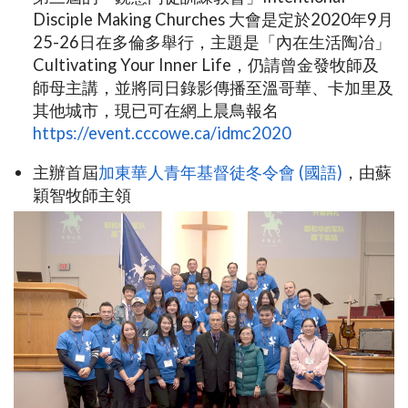
Disciple Making Churches 大會是定於2020年9月
25-26日在多倫多舉行，主題是「內在生活陶冶」
Cultivating Your Inner Life，仍請曾金發牧師及
師母主講，並將同日錄影傳播至溫哥華、卡加里及
其他城市，現已可在網上晨鳥報名
https://event.cccowe.ca/idmc2020
主辦首屆
加東華人青年基督徒冬令會 (國語)
，由蘇
穎智牧師主領