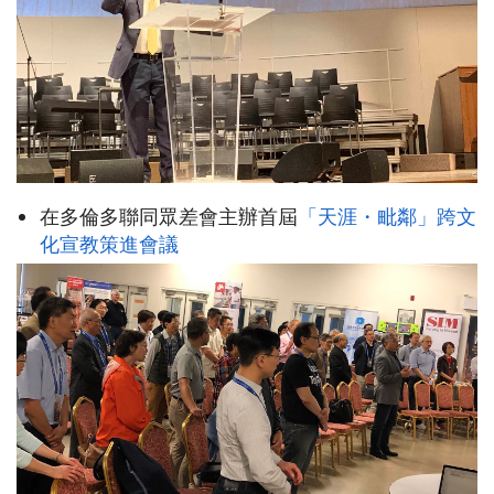
在多倫多聯同眾差會主辦首屆
「天涯・毗鄰」跨文
化宣教策進會議