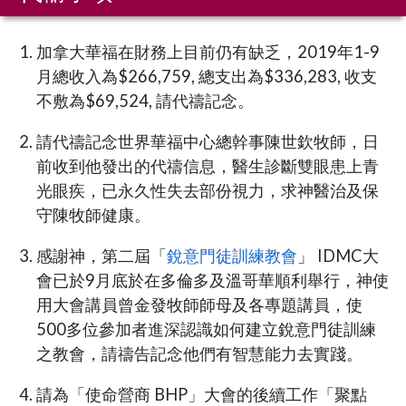
加拿大華福在財務上目前仍有缺乏，2019年1-9
月總收入為$266,759, 總支出為$336,283, 收支
不敷為$69,524, 請代禱記念。
請代禱記念世界華福中心總幹事陳世欽牧師，日
前收到他發出的代禱信息，醫生診斷雙眼患上青
光眼疾，已永久性失去部份視力，求神醫治及保
守陳牧師健康。
感謝神，第二屆「
銳意門徒訓練教會
」 IDMC大
會已於9月底於在多倫多及溫哥華順利舉行，神使
用大會講員曾金發牧師師母及各專題講員，使
500多位參加者進深認識如何建立銳意門徒訓練
之教會，請禱告記念他們有智慧能力去實踐。
請為「使命營商 BHP」大會的後續工作「聚點