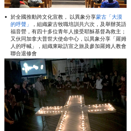
於全國推動跨文化宣教， 以異象分享
蒙古「大漠
的呼聲」
，組織蒙古牧職培訓共六次，及舉辦英語
福音營，有四十多位青年人接受耶穌基督為救主；
又伙同加拿大普世大使命中心，以異象分享「羅姆
人的呼喊」，組織東歐訪宣之旅及參加羅姆人教會
聯合退修會