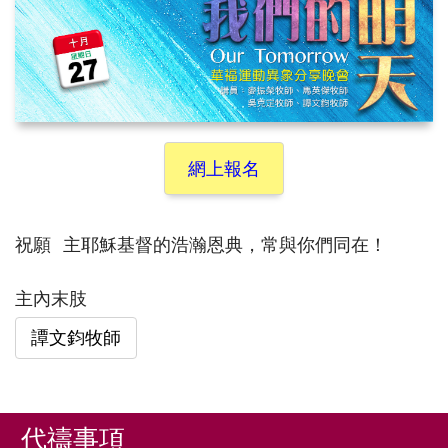
網上報名
祝願 主耶穌基督的浩瀚恩典，常與你們同在！
主內末肢
譚文鈞牧師
代禱事項