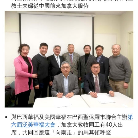
教士夫婦從中國前來加拿大服侍
與巴西華福及美國華福在巴西聖保羅市聯合主辦
第
六屆泛美華福大會
，加拿大教牧同工有40人出
席，共同回應這「向南走」的馬其頓呼聲