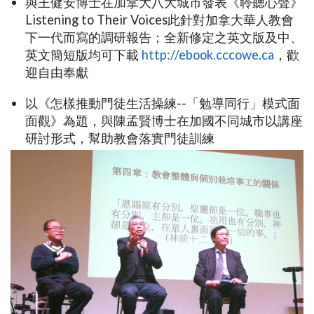
與王健安博士在加拿大八大城市發表《聆聽心聲》
Listening to Their Voices此針對加拿大華人教會
下一代而寫的調研報告；全新修定之英文版及中、
英文簡短版均可下載
http://ebook.cccowe.ca
，歡
迎自由奉獻
以《怎樣推動門徒生活操練--「勉導同行」模式面
面觀》為題，與陳孟賢博士在加國不同城市以講座
研討形式，幫助教會落實門徒訓練