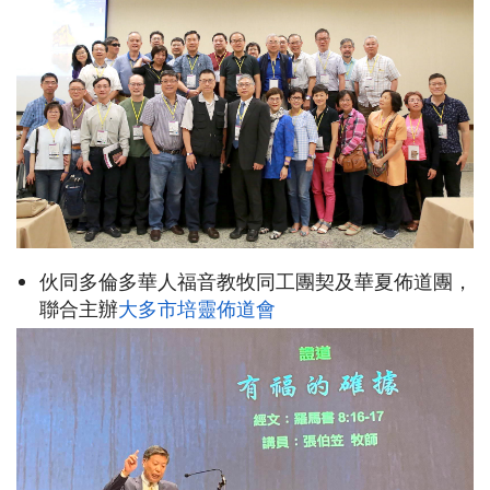
伙同多倫多華人福音教牧同工團契及華夏佈道團，
聯合主辦
大多市培靈佈道會