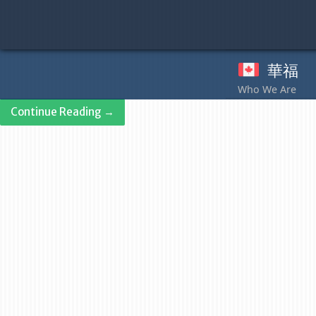
Skip
to
content
華福
奉
Continue Reading →
Post
navigation