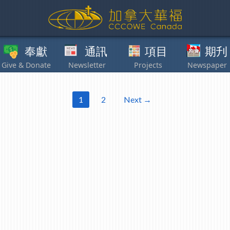
獻
通訊
項目
期刋
其他
1
2
Next →