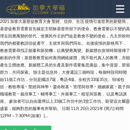
Skip
to
content
2021 加拿大基督徒教育大會 聖經、信仰、生活 疫情引進世界的新變局，
基督徒教育需要首先確定主耶穌基督所頒下的使命。教會需要以不變的真
理去回應萬變的世代，使萬民作主的門徒是教會不變的使命，凡主所吩咐
我們的都要教訓信徒遵守，主就常與我們同在。 在後疫情的新格局下，
教會需要尋找正能量和新契機，以萬變應萬變。新媒體在疫情時期發揮了
嶄新的作用；基督教教育如何善用網絡媒體，既不取代真人的教導，亦能
產生立體效應。新媒體工具的生產及製作需要集思廣益，集中資源，群策
群力，共同探索。 除主題信息外，大會還設三個時段，每個時段同時開
始11個工作坊，分別是國語7場，粵語4場。全程共33場35次。領域包
括：教牧專場丶聖經與神學丶靈命根基丶管理與領導丶婚姻家庭丶親子與
職場教育丶栽培事工丶輔導事工丶外展事工丶植堂與宣教 、以及粵語講
座。 參加者可以自由選擇以上33個工作坊中的3堂工作坊。盼望這次屬靈
盛宴，能夠對您的服事有所幫助。 日期 11月 20日 2021年 (周六) 時間
12PM – 7:30PM (加東) |…