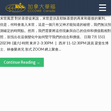
Skip
to
content
末世風雲 對於基督徒來說，末世是涉及耶穌基督的再來和最後的審判。
但是，何時會進入末世，這是一個只有父神才能知道的秘密，我們無法預
測確定的時間點。然而，我們需要將這些現象與自己的信仰和價值觀相對
照，並找出在這個變化中如何堅守我們的信念和價值。 日期 7月 15日
2023年 (週六) 時間 東岸 2-3:30PM | 西岸 11-12:30PM 講員 梁斐生博
士、林修榮弟兄 形式 ZOOM 網上聚會…
Continue Reading →