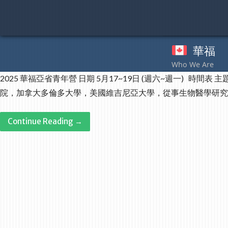
Skip
to
content
華福
奉
2025 華福亞省青年營 日期 5月17~19日 (週六~週一)
院，加拿大多倫多大學，美國維吉尼亞大學，從事生物醫學研究及教學。現
Continue Reading →