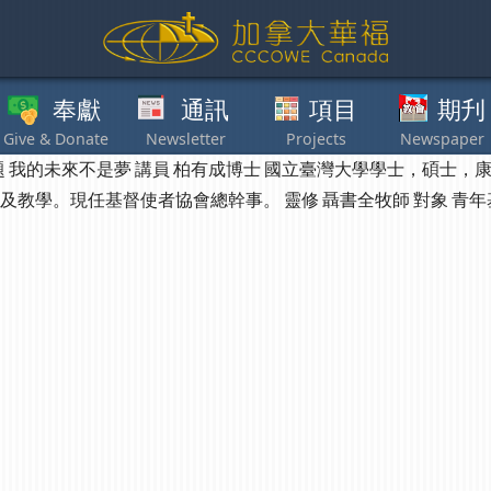
獻
通訊
項目
期刋
其他
 時間表 主題 我的未來不是夢 講員 柏有成博士 國立臺灣大學學士
任基督使者協會總幹事。 靈修 聶書全牧師 對象 青年基督徒及青年事工