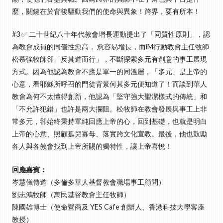
麼，關鍵在於背後驅動我們的使命與異象！跨界，要有所本！
#3 ✅ 二十世紀八十年代教會增長運動提出了「同質性原則」，認
為教會成員的同值性愈高， 愈容易增長，而iM行動教會主任牧師
松慕強牧師卻「反其道而行」，不斷探索多元有創意的事工展現
方式。因為他認為教會不應是單一的同溫層，「多元」是上帝的
心意，看耶穌所呼召的門徒背景何其多元便知道了！而談到華人
教會為何不太懂得創新，他認為「堅守強大聖潔樣式的傳統」和
「不允許犯錯」也許是兩大攔阻。松牧師在教會發展與事工上非
常多元，卻始終秉持單純回應上帝的心，回到基礎，也就是明白
上帝的心意、照顧孤兒寡母、落實跨文化宣教。最後，他也鼓勵
各人與各教會找到上帝所賜的獨特性，讓上帝喜悅！
回應嘉賓：
岑慧儀傳道（多倫多華人基督教會職場事工顧問）
劉志鴻牧師（萬民基督教會主任牧師）
陳國雄博士（使命營商及 YES Cafe 創辦人、香港科技大學客座
教授）