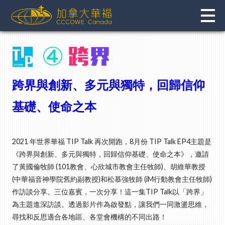
Skip
to
content
跨界與創新、多元與獨特，回歸信仰
基礎、使命之本
2021 年世界華福 TIP Talk 再次開跑，8月份 TIP Talk EP4主題是
《跨界與創新、多元與獨特，回歸信仰基礎、使命之本》，邀請
了黃國倫牧師 (101教會、心欣城市教會主任牧師)、胡維華教授
(中華福音神學院舊約副教授)和松慕強牧師 (iM行動教會主任牧師)
作訪談分享。三位嘉賓，一次分享！這一集TIP Talk以「跨界」
為主題進深訪談。透過影片作為啟發點，讓我們一同激盪思維，
尋找和反思適合各地區、各堂會機構的不同出路！