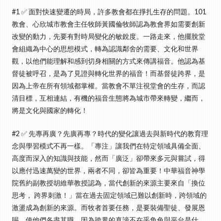
#1 ✅ 面對快速變遷的時局，許多教會都在掙扎生存的問題。101
教會、心欣城市教會主任牧師黃國倫牧師認為教會界如需要創新
改變的動力，先要有對時局變化的敏銳度。一路走來，他擺脫堂
會組織為中心的思想模式，轉為認識鄰舍的需要、文化和世界
觀，以他們能理解和感到切身相關的方式來傳講福音。他認為基
督徒被呼召，是為了見證與轉化世界的福音！而基督徒跨界，是
因為上帝在所有領域都掌權。當教會不單注視堂會的生存，而認
清目標，互相連結，有機的福音生態將為城市帶來轉變，繼而，
將是文化與國家的轉化！
#2 ✅ 先專再廣？先廣再專？時代的變化讓過去與新時代的教育理
念與學習模式不再一樣。「專注」讓我們在特定領域具備全面、
高度而深入的知識與技能，然而「廣泛」卻帶來多元與嘗試，得
以應付迅速萬變的世界，兩者不同，卻皆為重要！中華福音神學
院舊約副教授胡維華教授認為，當代創新的來源主要來自「換位
思考， 跨界刺激！」當在過去固定領域已難以創新時，跨領域的
激盪成為創新的來源。而牧者首要任務，是要裝備聖徒、發展恩
賜，使他們各盡其職。因為跨界的真諦不在乎角色與平台是什