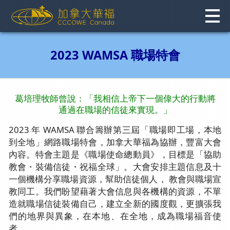
Skip
to
content
2023 WAMSA 職場特會
葛培理牧師曾說：「我相信上帝下一個偉大的行動將
通過在職場的信徒來實現。」
2023 年 WAMSA 聯合籌辦第三屆「職場即工場，本地
到全地」網路職場特會，加拿大華福為協辦，豐富大會
內容。特會主題是《職場使命總動員》，目標是「協助
教會・裝備信徒・祝福全球」。大會安排主題信息及十
一個機構分享職場資源，幫助信徒個人， 教會與職場宣
教同工。我們盼望藉著大會信息與各機構的資源，不單
造就職場信徒裝備自己，建立全新的國度觀，更擴張我
們的地界與異象，在本地、在全地，成為職場福音使
者。