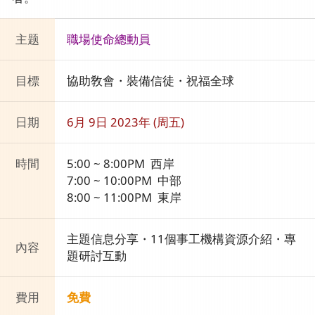
主题
職場使命總動員
目標
協助敎會・裝備信徒・祝福全球
日期
6月 9日 2023年 (周五)
時間
5:00 ~ 8:00PM 西岸
7:00 ~ 10:00PM 中部
8:00 ~ 11:00PM 東岸
主題信息分享・11個事工機構資源介紹・專
內容
題研討互動
費用
免費