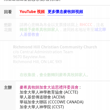
YouTube 視頻
更多懷念麥牧師視頻
回看
請將心意轉為帛金以支票擡頭寫上
RHCCC
，注名
懇辭
轉達予麥希真牧師家人
，連同姓名地址寄至
城北華
花圈
人基督教會
：
Richmond Hill Christian Community Church
c/o Central Administration Team
9670 Bayview Ave.
Richmond Hill, ON L4C 9X9
在收集後，會全數轉到麥希真牧師家人。
麥希真牧師加拿大追思禮拜委員會
:
主辦
加拿大華人神學教育協會 (ACCTE)
華人基督傳道聯會 (ACEM)
華福加拿大聯區 (CCCOWE CANADA)
加拿大華人神學院 (CCST)