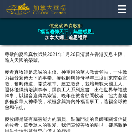
Skip
to
content
懷念麥希真牧師
「福音遍傳天下，無盡感恩」
加拿大網上追思禮拜
尊敬的麥希真牧師於2021年1月26日清晨在香港安息主懷，
進入天國的榮耀。
麥希真牧師是忠誠的主僕、神重用的華人教會領袖，一生致
力福音遍傳天下的事奉。麥牧師與師母早年三度到東南亞宣
教，奮興佈道、開荒植堂、建立教會，栽培無數天國工人。
退休後繼續培訓事奉，撰寫工人系列叢書，出任世界華福總
幹事，以福音遍傳為宗旨。晚年任教會顧問牧者，協力創建
多倫多華人神學院，積極參與海內外福音事工，造福全球教
會和信徒。
麥牧師是滿有屬靈能力的講員、裝備門徒的良師和關懷信徒
的牧者，倍受眾人的敬愛。我們哀悼善牧的離世，卻感激他
用生命活出基督忠心僕人的榜樣。