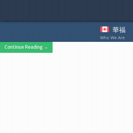
Skip
to
content
華福
奉
Continue Reading →
Post
navigation