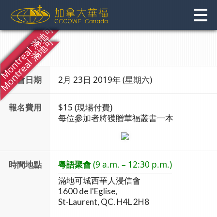
Skip
to
content
聚會日期
2月 23日 2019年 (星期六)
報名費用
$15 (現場付費)
每位參加者將獲贈華福叢書一本
時間地點
粵語聚會
(9 a.m. – 12:30 p.m.)
滿地可城西華人浸信會
1600 de I'Eglise,
St-Laurent, QC. H4L 2H8