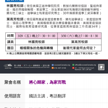
聚會名稱
將心歸家，為家而戰
使用語言
國語主講，粵語翻譯