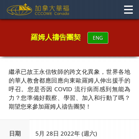
Skip
to
content
羅姆人禱告團契
ENG
繼承已故王永信牧師的跨文化異象，世界各地
的華人教會都應回應向東歐羅姆人伸出援手的
呼召。您是否因 COVID 流行病而感到無能為
力？您準備好觀察、學習、加入和行動了嗎？
期望您來參加羅姆人禱告團契！
日期
5月 28日 2022年 (週六)