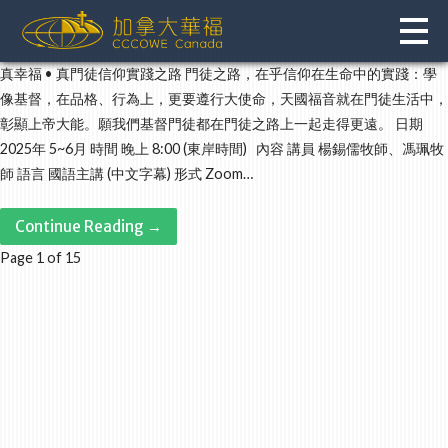
Skip
to
content
真幸福 • 真門徒信仰實踐之路 門徒之路，在乎信仰在生命中的實踐：學
像基督，在品格、行為上，更要遵行大使命，天國福音就在門徒生活中，
彰顯上帝大能。願我們基督門徒都在門徒之路上一起走得更遠。 日期
2025年 5~6月 時間 晚上 8:00 (東岸時間) 內容 講員 楊錫儒牧師、馮珮牧
師 語言 國語主講 (中文字幕) 形式 Zoom…
Continue Reading →
Post
Page 1 of 15
navigation