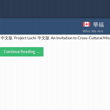
Skip
to
content
華福
奉
中文版 Project Luchi 中文版 An Invitation to Cross-Cultural Missions
Continue Reading →
Post
navigation