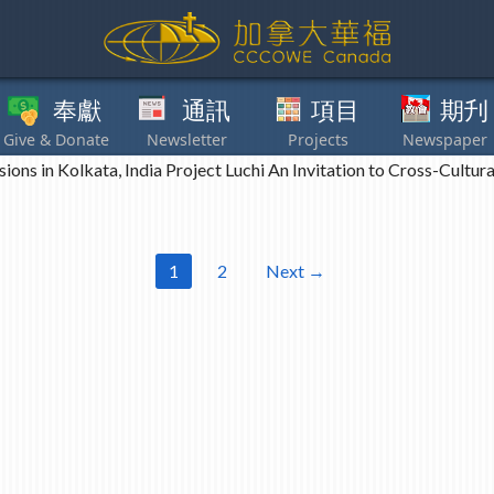
獻
通訊
項目
期刋
其他
 in Kolkata, India Project Luchi An Invitation to Cross-Cultura
1
2
Next →