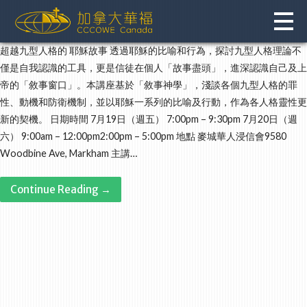
Skip
to
content
超越九型人格的 耶穌故事 透過耶穌的比喻和行為，探討九型人格理論不
僅是自我認識的工具，更是信徒在個人「故事盡頭」，進深認識自己及上
帝的「敘事窗口」。本講座基於「敘事神學」，淺談各個九型人格的罪
性、動機和防衛機制，並以耶穌一系列的比喻及行動，作為各人格靈性更
新的契機。 日期時間 7月19日（週五） 7:00pm – 9:30pm 7月20日（週
六） 9:00am – 12:00pm2:00pm – 5:00pm 地點 麥城華人浸信會9580
Woodbine Ave, Markham 主講…
Continue Reading →