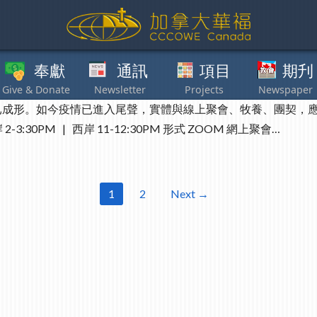
獻
通訊
項目
期刋
其他
已成形。如今疫情已進入尾聲，實體與線上聚會、牧養、團契，
2-3:30PM | 西岸 11-12:30PM 形式 ZOOM 網上聚會…
1
2
Next →