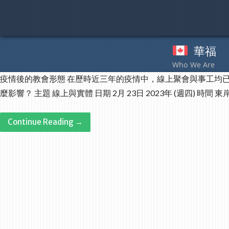
Skip
to
content
華福
奉
疫情後的教會形態 在歷時近三年的疫情中，線上聚會與事工均
麼影響？ 主題 線上與實體 日期 2月 23日 2023年 (週四) 時間 東岸 
Continue Reading →
Post
navigation