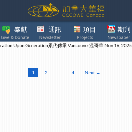
獻
通訊
項目
期刋
其他
pon Generation累代傳承 Vancouver溫哥華 Nov 16, 2025 (Sun)
1
2
…
4
Next →