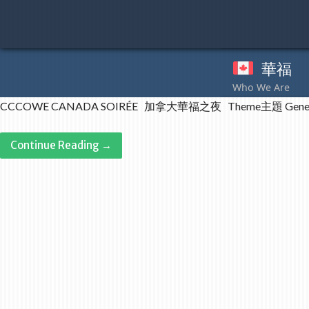
Skip
to
content
華福
奉
CCCOWE CANADA SOIRÉE 加拿大華福之夜 Theme主題 Generation U
Continue Reading →
Post
navigation