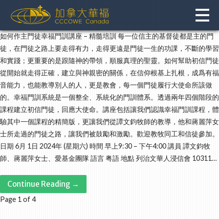
Skip
to
content
如何作主門徒幸福門訓講座 – 精髓培訓 每一位信主的基督徒都是主的門
徒，在門徒之路上要走得有力，走得更遠是門徒一生的功課，不斷的學習
和實踐；更重要的是跟隨神的帶領，順服真理的聖靈。如何幫助初信門徒
從開始就走得正確，建立與神親密的關係，在信仰根基上扎根，成爲有福
音能力，也能教導別人的人，更是教會，每一個門徒履行大使命所該做
的。幸福門訓系統是一個整全、系統化的門訓體系。透過兩年四個階段的
課程建立初信門徒，回應大使命。講座包括讓我們認識幸福門訓課程，體
驗其中一個課程的精簡版，更讓我們從譚文鈞牧師的教導，他和蔣麗萍女
士所走過的門徒之路，讓我們被鼓勵和激勵。歡迎教牧同工和信徒參加。
日期 6月 1日 2024年 (星期六) 時間 早上9:30 – 下午4:00 講員 譚文鈞牧
師、蔣麗萍女士、愛基金團隊 語言 粤語 地點 列治文華人浸信會 10311…
Continue Reading →
Post
Page 1 of 4