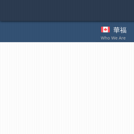
Skip
to
content
華福
奉