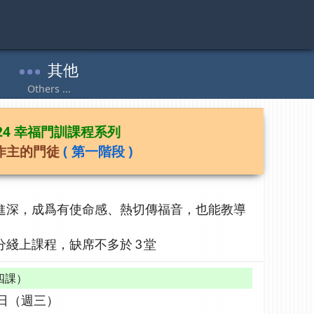
024 幸福門訓課程系列
作主的門徒
( 第一階段 )
進深，成爲有使命感、熱切傳福音，也能教導
綫上課程，缺席不多於 3 堂
四課）
3日（週三）