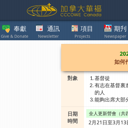
獻
通訊
項目
期刋
其他
2
如何
對象
基督徒
有志在基督裏
的人
能夠出席大部分
日期
全人更新營會（共
時間
2月21日至3月1