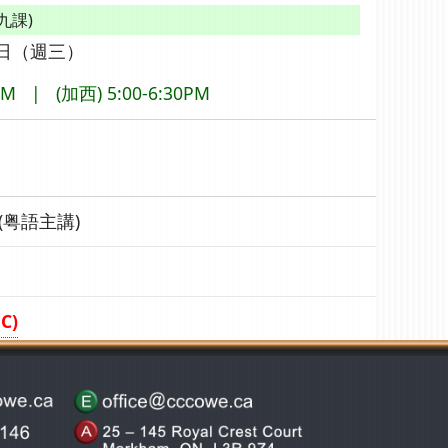
九課)
5日（週三）
30PM |
(加西) 5:00-6:30PM
(粤語主講)
C)